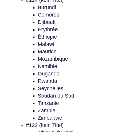
#124 (kein Titel)
Burundi
Comores
Djibouti
Érythrée
Éthiopie
Malawi
Maurice
Mozambique
Namibie
Ouganda
Rwanda
Seychelles
Soudan du Sud
Tanzanie
Zambie
Zimbabwe
#122 (kein Titel)