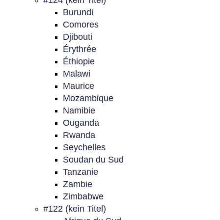
#124 (kein Titel)
Burundi
Comores
Djibouti
Érythrée
Éthiopie
Malawi
Maurice
Mozambique
Namibie
Ouganda
Rwanda
Seychelles
Soudan du Sud
Tanzanie
Zambie
Zimbabwe
#122 (kein Titel)