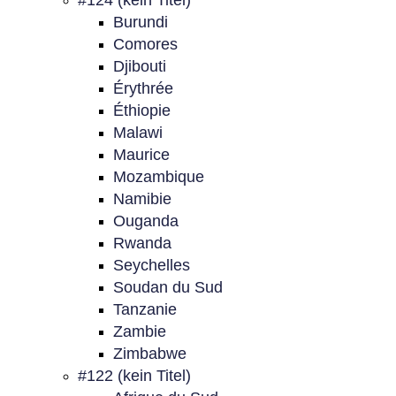
#124 (kein Titel)
Burundi
Comores
Djibouti
Érythrée
Éthiopie
Malawi
Maurice
Mozambique
Namibie
Ouganda
Rwanda
Seychelles
Soudan du Sud
Tanzanie
Zambie
Zimbabwe
#122 (kein Titel)