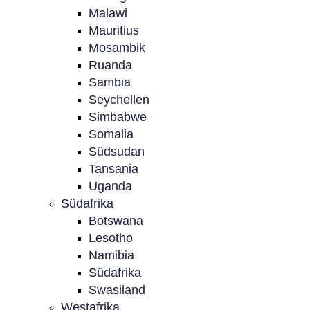
Malawi
Mauritius
Mosambik
Ruanda
Sambia
Seychellen
Simbabwe
Somalia
Südsudan
Tansania
Uganda
Südafrika
Botswana
Lesotho
Namibia
Südafrika
Swasiland
Westafrika