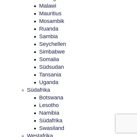
Malawi
Mauritius
Mosambik
Ruanda
Sambia
Seychellen
Simbabwe
Somalia
Südsudan
Tansania
Uganda
Südafrika
Botswana
Lesotho
Namibia
Südafrika
Swasiland
Westafrika