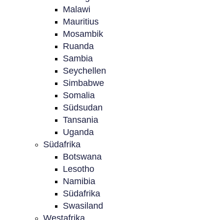
Malawi
Mauritius
Mosambik
Ruanda
Sambia
Seychellen
Simbabwe
Somalia
Südsudan
Tansania
Uganda
Südafrika
Botswana
Lesotho
Namibia
Südafrika
Swasiland
Westafrika