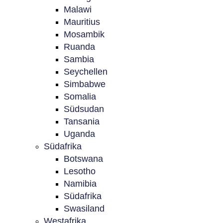
Malawi
Mauritius
Mosambik
Ruanda
Sambia
Seychellen
Simbabwe
Somalia
Südsudan
Tansania
Uganda
Südafrika
Botswana
Lesotho
Namibia
Südafrika
Swasiland
Westafrika