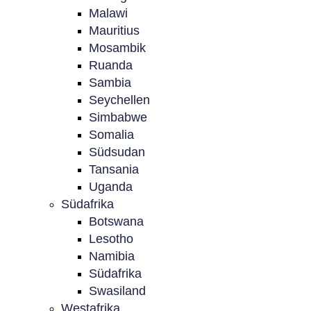
Malawi
Mauritius
Mosambik
Ruanda
Sambia
Seychellen
Simbabwe
Somalia
Südsudan
Tansania
Uganda
Südafrika
Botswana
Lesotho
Namibia
Südafrika
Swasiland
Westafrika