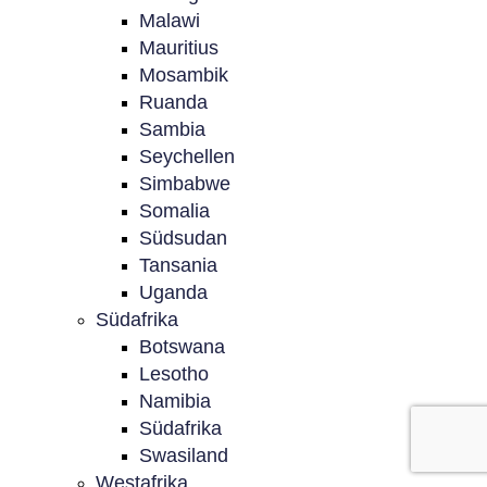
Malawi
Mauritius
Mosambik
Ruanda
Sambia
Seychellen
Simbabwe
Somalia
Südsudan
Tansania
Uganda
Südafrika
Botswana
Lesotho
Namibia
Südafrika
Swasiland
Westafrika