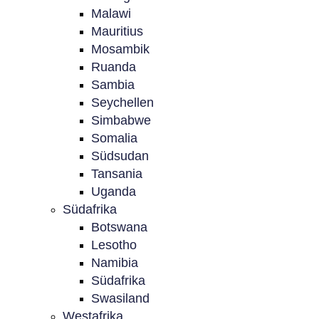
Malawi
Mauritius
Mosambik
Ruanda
Sambia
Seychellen
Simbabwe
Somalia
Südsudan
Tansania
Uganda
Südafrika
Botswana
Lesotho
Namibia
Südafrika
Swasiland
Westafrika