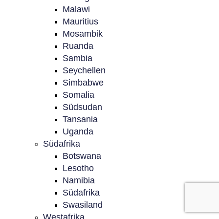
Malawi
Mauritius
Mosambik
Ruanda
Sambia
Seychellen
Simbabwe
Somalia
Südsudan
Tansania
Uganda
Südafrika
Botswana
Lesotho
Namibia
Südafrika
Swasiland
Westafrika